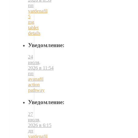
пп
vardenafil
5
mg
tablet
details
Уведомление:
24
июля,
2026 в 11:54
пп
avanafil
action
pathway
Уведомление:
27
июля,
2026 в 6:15
дп
vardenafil