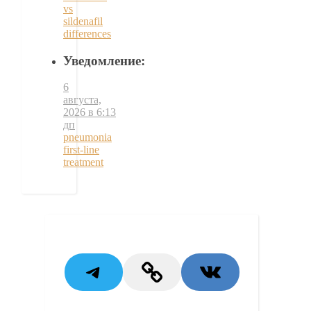
vs
sildenafil
differences
Уведомление:
6
августа,
2026 в 6:13
дп
pneumonia
first‑line
treatment
Telegram
Link
VK