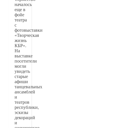
началось
еще в
фойе
театра
с
фотовыставки
«Творческая
жизнь
КБР».
На
выставке
посетители
могли
увидеть
старые
афиши
танцевальных
ансамблей
и
театров
республики,
эскизы
декораций
и
сценические