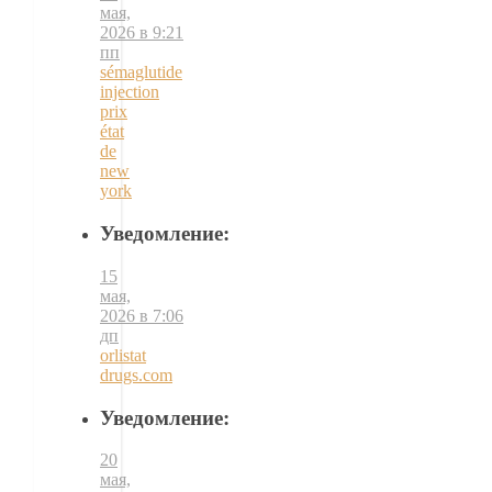
мая,
2026 в 9:21
пп
sémaglutide
injection
prix
état
de
new
york
Уведомление:
15
мая,
2026 в 7:06
дп
orlistat
drugs.com
Уведомление:
20
мая,