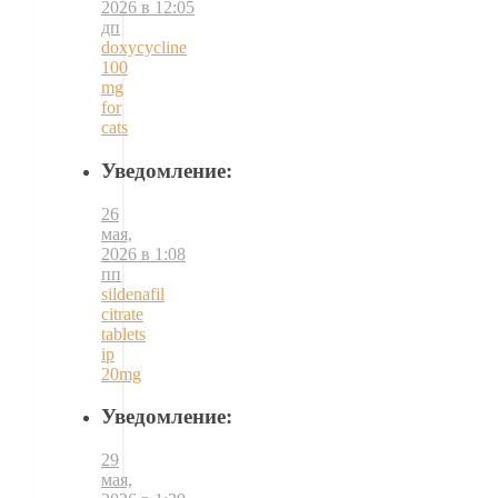
2026 в 12:05
дп
doxycycline
100
mg
for
cats
Уведомление:
26
мая,
2026 в 1:08
пп
sildenafil
citrate
tablets
ip
20mg
Уведомление:
29
мая,