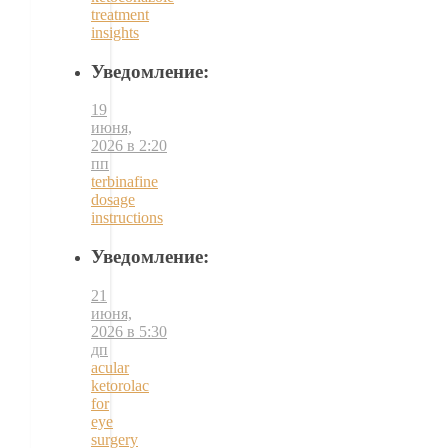
treatment
insights
Уведомление:
19
июня,
2026 в 2:20
пп
terbinafine
dosage
instructions
Уведомление:
21
июня,
2026 в 5:30
дп
acular
ketorolac
for
eye
surgery