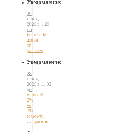
Уведомление:
26
июня,
2026 в 1:20
пп
ivermectin
action
on
parasites
Уведомление:
28
июня,
2026 в 11:02
дп
minoxidil
2%
vs
5%
regrowth
comparison