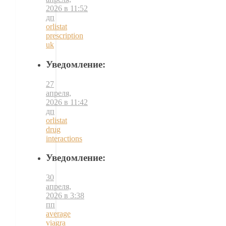
2026 в 11:52
дп
orlistat
prescription
uk
Уведомление:
27
апреля,
2026 в 11:42
дп
orlistat
drug
interactions
Уведомление:
30
апреля,
2026 в 3:38
пп
average
viagra