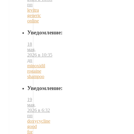
пп
levitra
generic
online
Уведомление:
18
мая,
2026 в 10:35
дп
minoxidil
rogaine
shampoo
Уведомление:
19
мая,
2026 в 6:32
пп
doxycycline
good
for