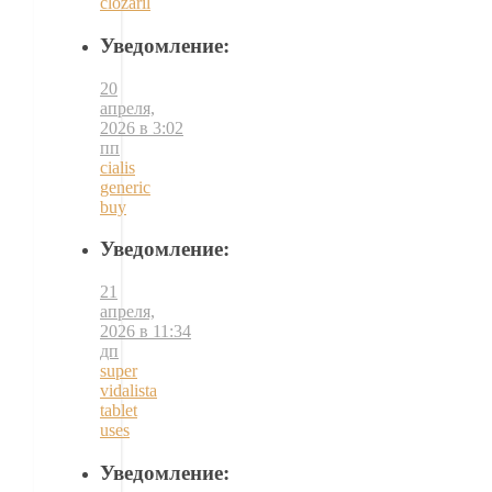
clozaril
Уведомление:
20
апреля,
2026 в 3:02
пп
cialis
generic
buy
Уведомление:
21
апреля,
2026 в 11:34
дп
super
vidalista
tablet
uses
Уведомление: