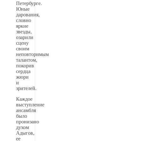
Петербурге.
Юные
дарования,
словно
яркие
звезды,
озарили
сцену
своим
неповторимым
талантом,
покорив
сердца
жюри
и
зрителей.
Каждое
выступление
ансамбля
было
пронизано
духом
Адыгов,
ее