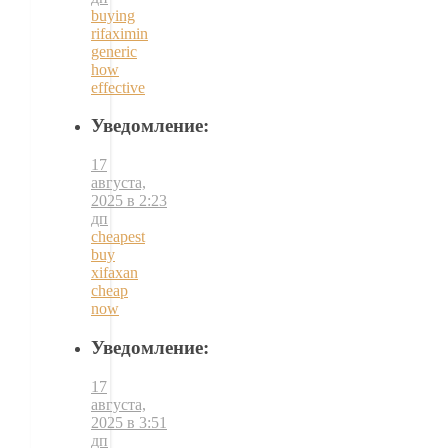
buying
rifaximin
generic
how
effective
Уведомление:
17
августа,
2025 в 2:23
дп
cheapest
buy
xifaxan
cheap
now
Уведомление:
17
августа,
2025 в 3:51
дп