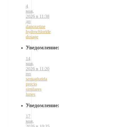
4
мая,
2026 в 11:38
дп
dapoxetine
hydrochloride
dosage
Уведомление:
14
мая,
2026 в 11:20
пп
semaglutida
precio
similares
lunes
Уведомление:
17
мая,
2026 в 10:35