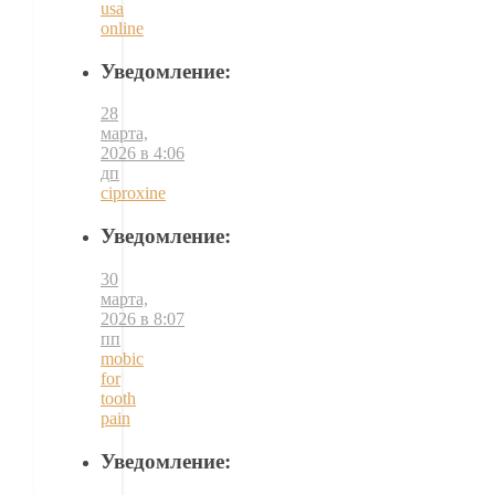
usa
online
Уведомление:
28
марта,
2026 в 4:06
дп
ciproxine
Уведомление:
30
марта,
2026 в 8:07
пп
mobic
for
tooth
pain
Уведомление: