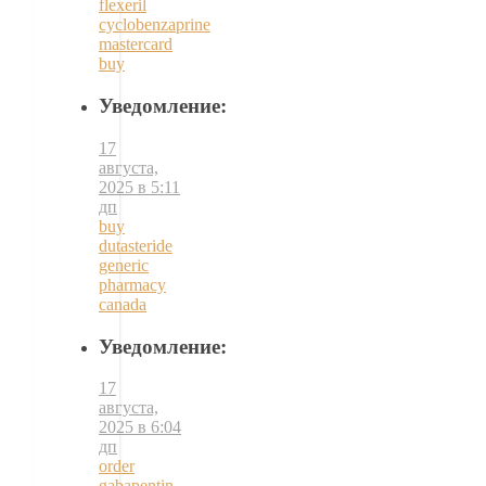
flexeril
cyclobenzaprine
mastercard
buy
Уведомление:
17
августа,
2025 в 5:11
дп
buy
dutasteride
generic
pharmacy
canada
Уведомление:
17
августа,
2025 в 6:04
дп
order
gabapentin