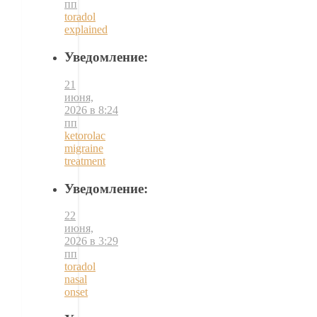
пп
toradol
explained
Уведомление:
21
июня,
2026 в 8:24
пп
ketorolac
migraine
treatment
Уведомление:
22
июня,
2026 в 3:29
пп
toradol
nasal
onset