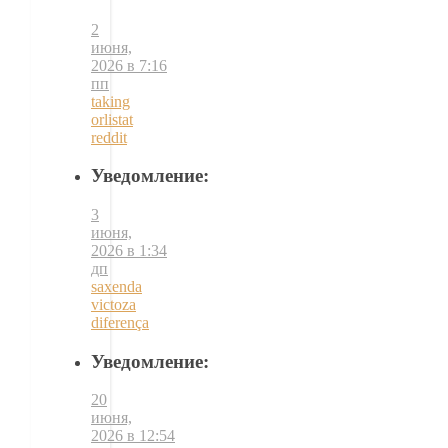
2
июня,
2026 в 7:16
пп
taking
orlistat
reddit
Уведомление:
3
июня,
2026 в 1:34
дп
saxenda
victoza
diferença
Уведомление:
20
июня,
2026 в 12:54