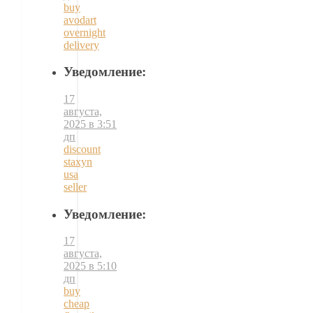
buy
avodart
overnight
delivery
Уведомление:
17
августа,
2025 в 3:51
дп
discount
staxyn
usa
seller
Уведомление:
17
августа,
2025 в 5:10
дп
buy
cheap