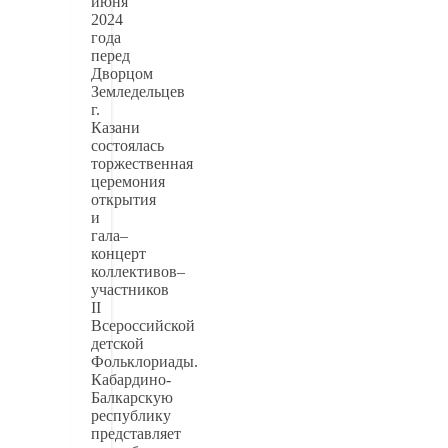
июня
2024
года
перед
Дворцом
Земледельцев
г.
Казани
состоялась
торжественная
церемония
открытия
и
гала–
концерт
коллективов–
участников
II
Всероссийской
детской
Фольклориады.
Кабардино-
Балкарскую
республику
представляет