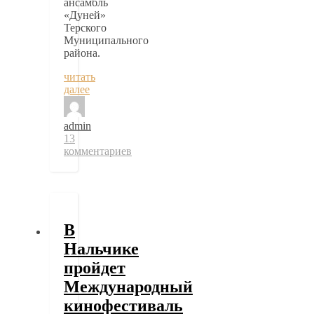
ансамбль
«Дуней»
Терского
Муниципального
района.
читать
далее
admin
13
комментариев
В
Нальчике
пройдет
Международный
кинофестиваль