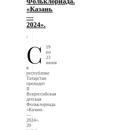
Фольклориада.
«Казань
—
2024».
/
С
19
по
23
июня
в
республике
Татарстан
проходит
II
Всероссийская
детская
Фольклориада.
«Казань
—
2024».
20