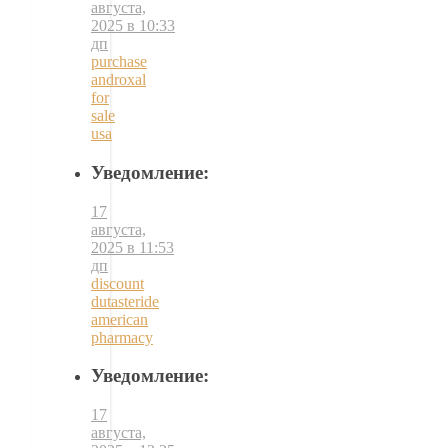
августа,
2025 в 10:33
дп
purchase
androxal
for
sale
usa
Уведомление:
17
августа,
2025 в 11:53
дп
discount
dutasteride
american
pharmacy
Уведомление:
17
августа,