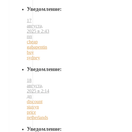
Уведомление:
17
августа,
2025 в 2:43
пп
cheap
gabapentin
buy
sydney
Уведомление:
18
августа,
2025 в 2:14
дп
discount
staxyn
price
netherlands
Уведомление: