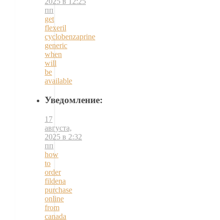
2025 в 12:25
пп
get
flexeril
cyclobenzaprine
generic
when
will
be
available
Уведомление:
17
августа,
2025 в 2:32
пп
how
to
order
fildena
purchase
online
from
canada