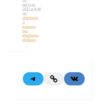
18
августа,
2025 в 8:40
дп
objednejte
si
kamagra
bez
lékařského
předpisu
Telegram
Link
VK