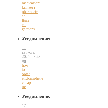
medicament
kamagra
pharmacie
en
ligne
en
germany
Уведомление:
17
августа,
2025 в 8:23
дп
how
to
order
enclomiphene
cheap
uk
Уведомление:
17