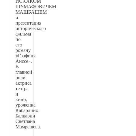
ИСХАКОМ
ШУМАФОВИЧЕМ
МАШБАШЕМ
и
презентация
исторического
фильма
по
его
роману
«Графиня
Аиссе».
В
главной
роли
актриса
театра
и
кино,
уроженка
Кабардино-
Балкарии
Светлана
Мамрешева.