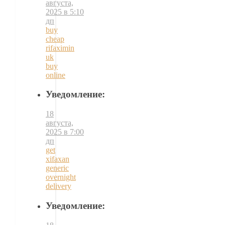
августа,
2025 в 5:10
дп
buy
cheap
rifaximin
uk
buy
online
Уведомление:
18
августа,
2025 в 7:00
дп
get
xifaxan
generic
overnight
delivery
Уведомление: