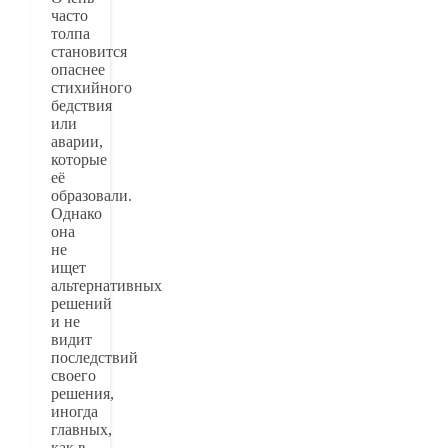
часто
толпа
становится
опаснее
стихийного
бедствия
или
аварии,
которые
её
образовали.
Однако
она
не
ищет
альтернативных
решений
и не
видит
последствий
своего
решения,
иногда
главных,
как в