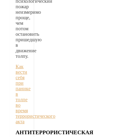
психологический
пожар
неизмеримо
проще,
чем
потом
остановить
пришедшую
в
движение
толпу.
Как
вести
себя
при
панике
в
толпе
во
время
террористического
акта
АНТИТЕРРОРИСТИЧЕСКАЯ