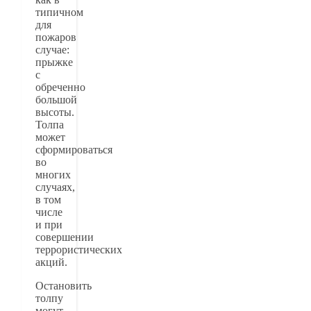
типичном
для
пожаров
случае:
прыжке
с
обреченно
большой
высоты.
Толпа
может
сформироваться
во
многих
случаях,
в том
числе
и при
совершении
террористических
акций.
Остановить
толпу
могут