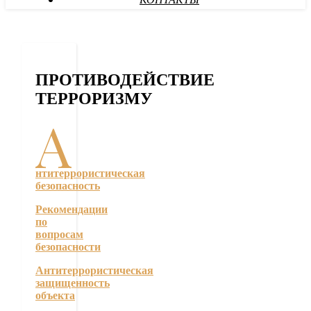
КОНТАКТЫ
ПРОТИВОДЕЙСТВИЕ
ТЕРРОРИЗМУ
А
нтитеррористическая
безопасность
Рекомендации
по
вопросам
безопасности
Антитеррористическая
защищенность
объекта