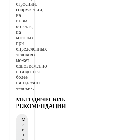
строении,
сооружении,
на
ином
объекте,
на
которых
при
определенных
условиях
может
одновременно
находиться
более
пятидесяти
человек.
МЕТОДИЧЕСКИЕ
РЕКОМЕНДАЦИИ
М
е
т
о
д