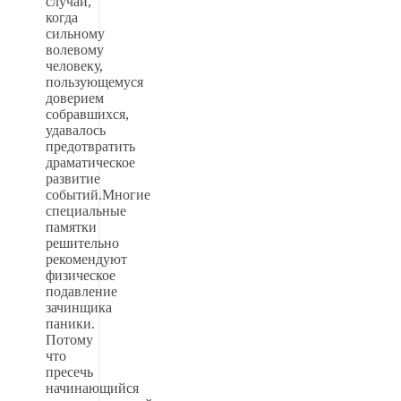
случаи,
когда
сильному
волевому
человеку,
пользующемуся
доверием
собравшихся,
удавалось
предотвратить
драматическое
развитие
событий.Многие
специальные
памятки
решительно
рекомендуют
физическое
подавление
зачинщика
паники.
Потому
что
пресечь
начинающийся