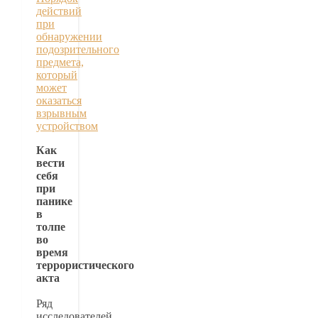
действий
при
обнаружении
подозрительного
предмета,
который
может
оказаться
взрывным
устройством
Как
вести
себя
при
панике
в
толпе
во
время
террористического
акта
Ряд
исследователей